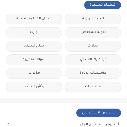
فــضــاء الأســتــاذ
الأندية التربوية
امتحان الكفاءة المهنية
تقويم تشخيصي
توازيع
جذاذات
دلائل الأستاذ
ديداكتيك الابتدائي
شواهد تقديرية
مؤسسات الريادة
مذكرات
مستجدات
وثائق الأستاذ
فــــــروض الابـــــتـــدائــــي
12
فروض المستوى الأول