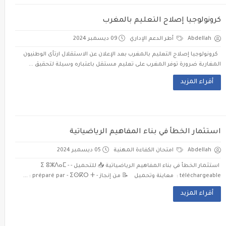
كرونولوجيا إصلاح التعليم بالمغرب
Abdellah
أطر الدعم الإداري
09 ديسمبر 2024
كرونولوجيا إصلاح التعليم بالمغرب بعد الإعلان عن الاستقلال ارتأى الوطنيون
المغاربة ضرورة توفر المغرب على تعليم مستقل باعتباره وسيلة لتحقيق ...
أقراء المزيد
استثمار الخطأ في بناء المفاهيم الرياضياتية
Abdellah
امتحان الكفاءة المهنية
05 ديسمبر 2024
استثمار الخطأ في بناء المفاهيم الرياضياتية 📥 للتحميل - ⵉ ⵓⵣⴷⴰⵎ -
téléchargeable : معاينة وتحميل 📝 من إنجاز - préparé par - ⵉⵙⴽⵔ ⵜ : ...
أقراء المزيد