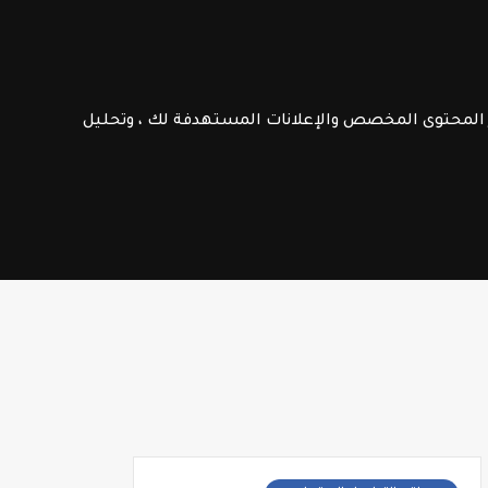
الامتحانات الإشهادية
فـرص عـمـل
ر المحتوى المخصص والإعلانات المستهدفة لك ، وتحليل