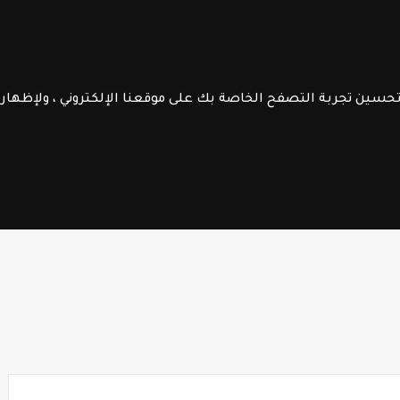
الموقع
الرائدة
جــذاذات
الـتعليم الصريح
فــروض الابـتـدائـي
الســلك الإعـــدادي
لتحسين تجربة التصفح الخاصة بك على موقعنا الإلكتروني ، ولإظها