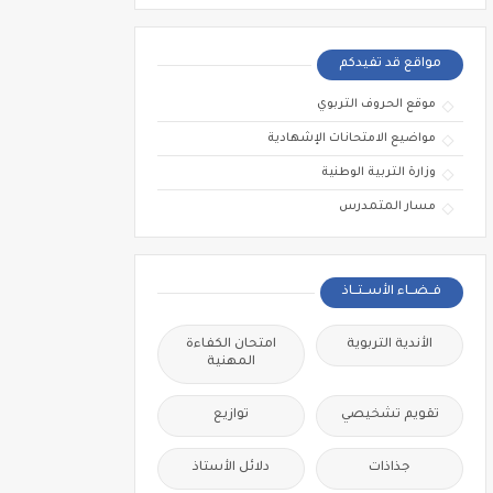
مواقع قد تفيدكم
موقع الحروف التربوي
مواضيع الامتحانات الإشهادية
وزارة التربية الوطنية
مسار المتمدرس
فــضــاء الأســتــاذ
الأندية التربوية
امتحان الكفاءة
المهنية
تقويم تشخيصي
توازيع
جذاذات
دلائل الأستاذ