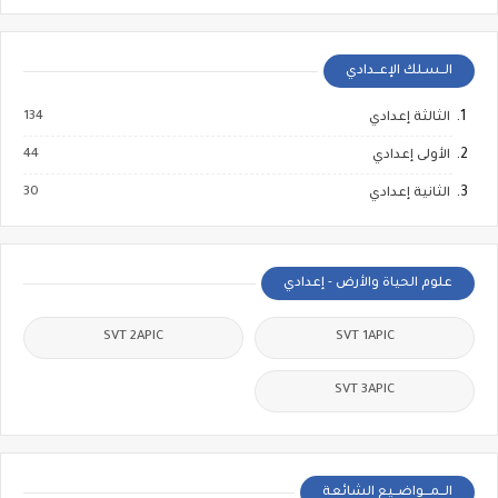
الــسـلك الإعــدادي
134
الثالثة إعدادي
44
الأولى إعدادي
30
الثانية إعدادي
علوم الحياة والأرض - إعدادي
SVT 2APIC
SVT 1APIC
SVT 3APIC
الــمـــواضــيع الشائعة