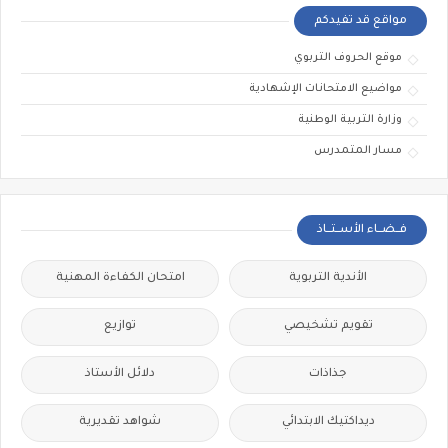
مواقع قد تفيدكم
موقع الحروف التربوي
مواضيع الامتحانات الإشهادية
وزارة التربية الوطنية
مسار المتمدرس
فــضــاء الأســتــاذ
الأندية التربوية
امتحان الكفاءة المهنية
تقويم تشخيصي
توازيع
جذاذات
دلائل الأستاذ
ديداكتيك الابتدائي
شواهد تقديرية