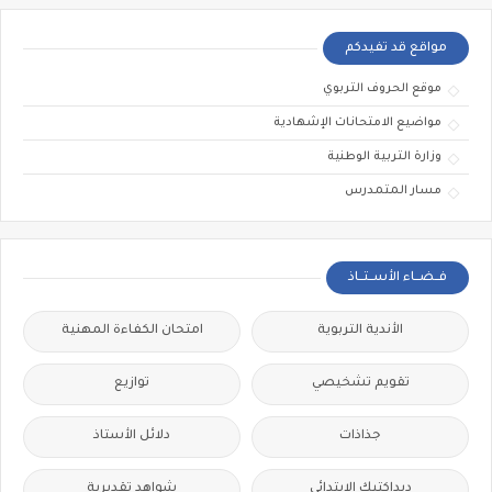
مواقع قد تفيدكم
موقع الحروف التربوي
مواضيع الامتحانات الإشهادية
وزارة التربية الوطنية
مسار المتمدرس
فــضــاء الأســتــاذ
الأندية التربوية
امتحان الكفاءة المهنية
تقويم تشخيصي
توازيع
جذاذات
دلائل الأستاذ
ديداكتيك الابتدائي
شواهد تقديرية