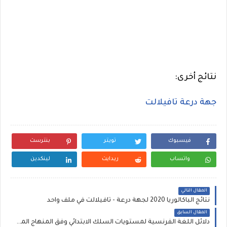
نتائج أخرى:
جهة درعة تافيلالت
فيسبوك
تويتر
بنترست
واتساب
ريدايت
لينكدين
المقال التالي
نتائج الباكالوريا 2020 لجهة درعة - تافيلالت في ملف واحد
المقال السابق
دلائل اللغة الفرنسية لمستويات السلك الابتدائي وفق المنهاج المنقح