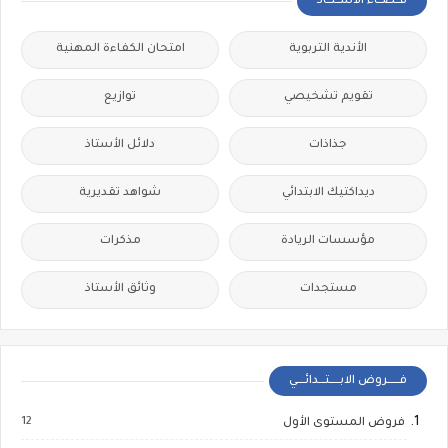
فــضــاء الأســتــاذ
الأندية التربوية
امتحان الكفاءة المهنية
تقويم تشخيصي
توازيع
جذاذات
دلائل الأستاذ
ديداكتيك الابتدائي
شواهد تقديرية
مؤسسات الريادة
مذكرات
مستجدات
وثائق الأستاذ
فــــــروض الابـــــتـــدائــــي
12
فروض المستوى الأول