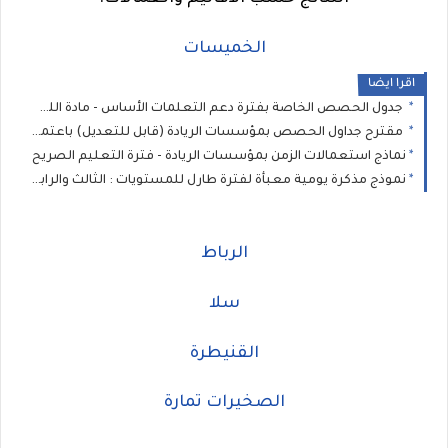
الخميسات
اقرا ايضا
جدول الحصص الخاصة بفترة دعم التعلمات الأساس - مادة اللغة الفرنسية للمستوى الخامس والسادس
مقترح جداول الحصص بمؤسسات الريادة (قابل للتعديل) باعتماد التخصص من المستوى الثاني إلى السادس ابتدائي
نماذج استعمالات الزمن بمؤسسات الريادة - فترة التعليم الصريح
نموذج مذكرة يومية معبأة لفترة طارل للمستويات : الثالث والرابع والخامس والسادس
الرباط
سلا
القنيطرة
الصخيرات تمارة