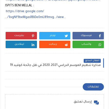
ISPITS BENI MELLAL :
https://drive.google.com/
…/1ivgNf9beMgasRBiDe0mL89mvg…/view…
فيسبوك
تويتر
بنترست
واتساب
ريدايت
لينكدين
المقال السابق
مذكرة تنظيم الموسم الدراسي 2020.2021 في ظل جائحة كوفيد 19
تعليقات
إرسال تعليق