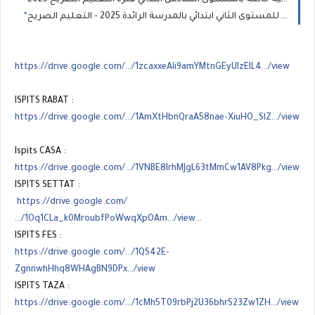
النصوص القرائية للمستوى الثاني ابتدائي بالمدرسة الرائدة 2025 - التعليم الصريح
https://drive.google.com/…/1zcaxxeAli9amYMtnGEyUIzEIL4…/view
ISPITS RABAT :
https://drive.google.com/…/1AmXtHbnQraA58nae-XiuHO_SlZ…/view
Ispits CASA :
https://drive.google.com/…/1VNBE8IrhMJgL63tMmCw1AV8Pkg…/view
ISPITS SETTAT :
https://drive.google.com/
…/1Oq1CLa_k0MroubfPoWwqXpOAm…/view…
ISPITS FES :
https://drive.google.com/…/1QS42E-
ZgnnwhHhq8WHAgBN9DPx…/view
ISPITS TAZA :
https://drive.google.com/…/1cMh5T09rbPj2U36bhrS23Zw1ZH…/view