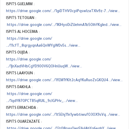
ISPITS GUELMIM :
https://drive.google.com/…/1giDTHV0cplPqswIzaTXIv9z-7…/view…
ISPITS TETOUAN :
https://drive.google.com/…/1KIHyoDiZUehmA1b5OlhYKgIed…/view…
ISPITS AL HOCEIMA :
https://drive.google.com/
…/11cfT_8qrgyqnAa6QnWYgWDv5s…/view…
ISPITS OUJDA :
https://drive.google.com/
…/1JnXadVHbCgYD900V6QOHnUuqW…/view…
ISPITS LAAYOUN :
https://drive.google.com/…/1fEM1YKIt2cAqYKuRuoZsGKQU4…/view…
ISPITS DAKHLA :
https://drive.google.com/
…/1qdY87OPCTBSqRUlL_9cIGPHv_…/view…
ISPITS ERRACHIDA :
https://drive.google.com/…/1t5Ehj11n1ywbtiwufO3OX9sVq…/view…
ISPITS OUARZAZATE :
https://drive.google.com/…/12r08pxuOierFlJuJAhYg6eqhY…/view…