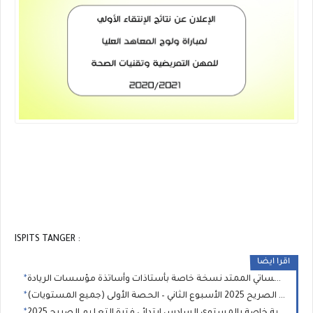
ISPITS TANGER :
اقرا ايضا
دليل الدعم المؤسساتي الممتد نسخة خاصة بأستاذات وأساتذة مؤسسات الريادة
دروس التعليم الصريح 2025 الأسبوع الثاني – الحصة الأولى (جميع المستويات)
خطاطات ذهنية خاصة بالمستوى السادس ابتدائي فترة التعليم الصريح 2025