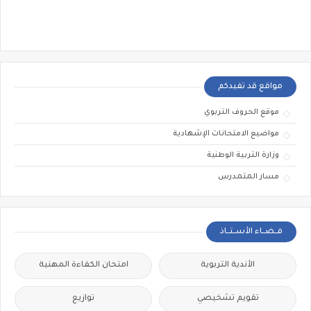
مواقع قد تفيدكم
موقع الحروف التربوي
مواضيع الامتحانات الإشهادية
وزارة التربية الوطنية
مسار المتمدرس
فــضــاء الأســتــاذ
الأندية التربوية
امتحان الكفاءة المهنية
تقويم تشخيصي
توازيع