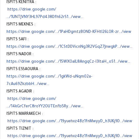
ISPITS KENITRA :
https://drive.google.com/
…/1UNTJVNY3HL97Pd438Dfh62rS1…/view…
ISPITS MEKNES :
https://drive.google.com/…/1PaHDgmtzBOND-KFHtI26LOR-zr…/view
ISPITS SAFI :
https://drive.google.com/…/1CStDDVicnNg3R2VGqZ7JnwgkP…/view…
ISPITS NADOR :
https://drive.google.com/…/15WXOaIL8AngqCz-I3ItaH_oS1…/view…
ISPITS ESSAOUIRA :
https://drive.google.com/…/1gkWd-uNqm02a-
7cAu69ZkzbbH…/view…
ISPITS AGADIR :
https://drive.google.com/
…/14kGrCferC8roYY2OUTEnfb5Ry…/view…
ISPITS MARRAKECH :
https://drive.google.com/…/19yuehxz4Bz1fnMwyyD_h3UKj9D…/view
ISPITS TIZNIT :
https://drive.google.com/…/19yuehxz4Bz1fnMwyyD_h3UKj9D…/view