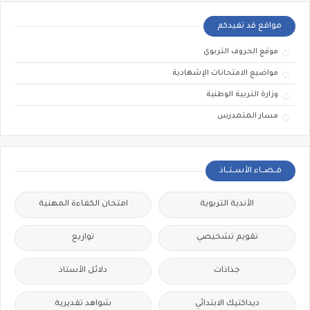
مواقع قد تفيدكم
موقع الحروف التربوي
مواضيع الامتحانات الإشهادية
وزارة التربية الوطنية
مسار المتمدرس
فــضــاء الأســتــاذ
الأندية التربوية
امتحان الكفاءة المهنية
تقويم تشخيصي
توازيع
جذاذات
دلائل الأستاذ
ديداكتيك الابتدائي
شواهد تقديرية