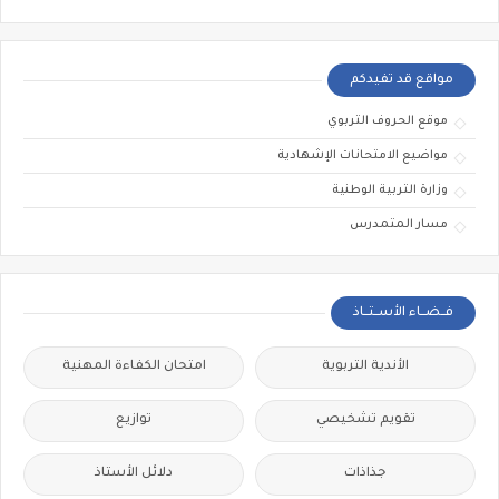
مواقع قد تفيدكم
موقع الحروف التربوي
مواضيع الامتحانات الإشهادية
وزارة التربية الوطنية
مسار المتمدرس
فــضــاء الأســتــاذ
الأندية التربوية
امتحان الكفاءة المهنية
تقويم تشخيصي
توازيع
جذاذات
دلائل الأستاذ