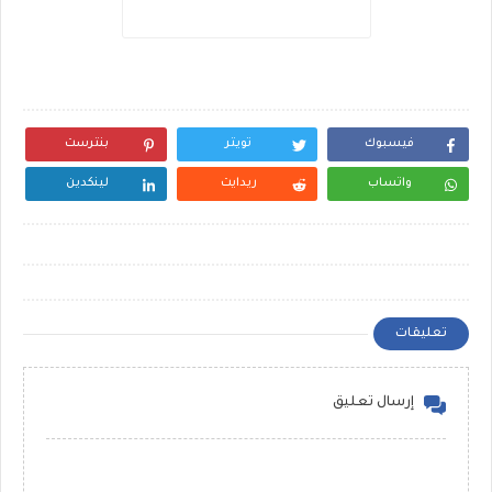
فيسبوك
تويتر
بنترست
واتساب
ريدايت
لينكدين
تعليقات
إرسال تعليق