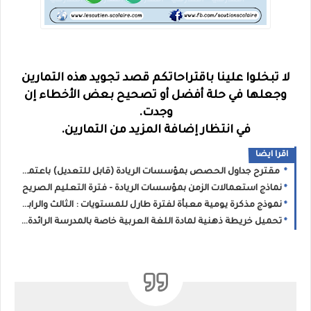
لا تبخلوا علينا باقتراحاتكم قصد تجويد هذه التمارين
وجعلها في حلة أفضل أو تصحيح بعض الأخطاء إن
وجدت.
في انتظار إضافة المزيد من التمارين.
اقرا ايضا
مقترح جداول الحصص بمؤسسات الريادة (قابل للتعديل) باعتماد التخصص من المستوى الثاني إلى السادس ابتدائي
نماذج استعمالات الزمن بمؤسسات الريادة - فترة التعليم الصريح
نموذج مذكرة يومية معبأة لفترة طارل للمستويات : الثالث والرابع والخامس والسادس
تحميل خريطة ذهنية لمادة اللغة العربية خاصة بالمدرسة الرائدة PDF