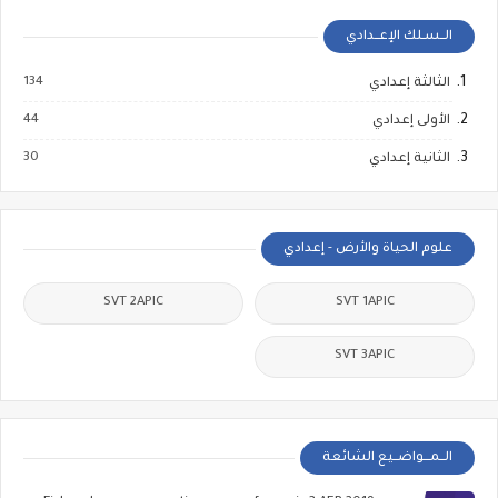
الــسـلك الإعــدادي
134
الثالثة إعدادي
44
الأولى إعدادي
30
الثانية إعدادي
علوم الحياة والأرض - إعدادي
SVT 2APIC
SVT 1APIC
SVT 3APIC
الــمـــواضــيع الشائعة