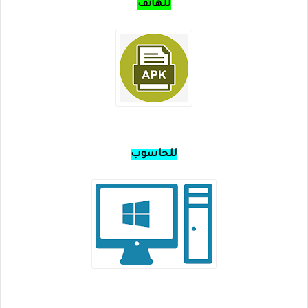
للهاتف
للحاسوب