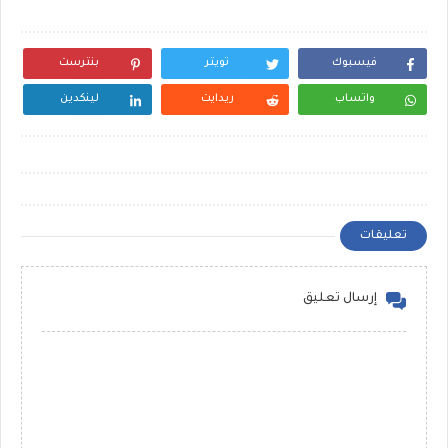
فيسبوك
تويتر
بنترست
واتساب
ريدايت
لينكدين
تعليقات
إرسال تعليق