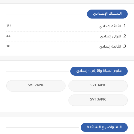
الــسـلك الإعــدادي
134
الثالثة إعدادي
44
الأولى إعدادي
30
الثانية إعدادي
علوم الحياة والأرض - إعدادي
SVT 2APIC
SVT 1APIC
SVT 3APIC
الــمـــواضــيع الشائعة