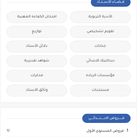
فــضــاء الأســتــاذ
الأندية التربوية
امتحان الكفاءة المهنية
تقويم تشخيصي
توازيع
جذاذات
دلائل الأستاذ
ديداكتيك الابتدائي
شواهد تقديرية
مؤسسات الريادة
مذكرات
مستجدات
وثائق الأستاذ
فــــــروض الابـــــتـــدائــــي
12
فروض المستوى الأول