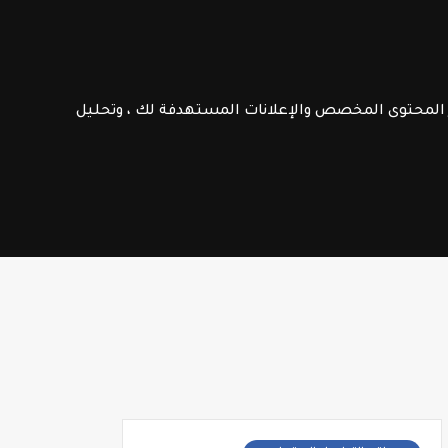
الامتحانات الإشهادية
فـرص عـمـل
ر المحتوى المخصص والإعلانات المستهدفة لك ، وتحليل