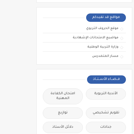
مواقع قد تفيدكم
موقع الحروف التربوي
مواضيع الامتحانات الإشهادية
وزارة التربية الوطنية
مسار المتمدرس
فــضــاء الأســتــاذ
الأندية التربوية
امتحان الكفاءة
المهنية
تقويم تشخيصي
توازيع
جذاذات
دلائل الأستاذ