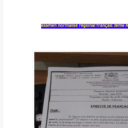
examen normalisé régional français 3ème AC