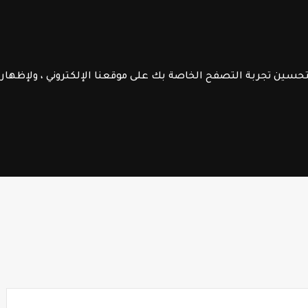
الموقع
الرائدة
جــذاذات
الـتعليم الصريح
فــروض الابـتـدائـي
الســلك الإعـــدادي
لتحسين تجربة التصفح الخاصة بك على موقعنا الإلكتروني ، ولإظها