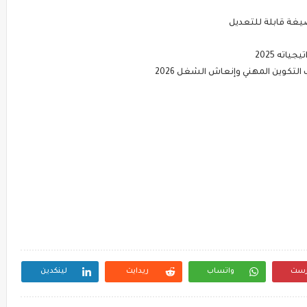
يغة قابلة للتعديل
ته 2025
رست
واتساب
ريدايت
لينكدين