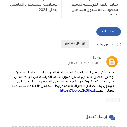
بمادة اللغة الفرنسية لجميع
الإسلامية للمستوى الخامس
المكونات المستوى السادس
ابتدائي 2024
2024
تعليقات
إرسال تعليق
تعليق واحد
kamal
10 مايو 2021 في 6:26 م
نسيت أن ارسل لك غلاف كراسة اللغة العربية استعدادا للامتحان
الوطني.تفضل استاذي ها هي صورة غلاف الكراسة من الرابط التالي
لكل غاية مفيدة. وشكرا لكم مسبقا على المجهودات الجبارة التي
تقومون بها لصالح الأطر التعليميةرابط التحميل /الغلافالأستاذ عبد
المولى العنيز
https://ibb.co/2c5Hqx2
رد
إرسال تعليق