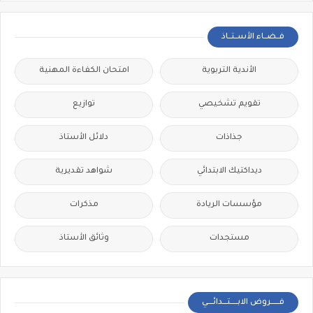
فــضــاء الأســتــاذ
الأندية التربوية
امتحان الكفاءة المهنية
تقويم تشخيصي
توازيع
جذاذات
دلائل الأستاذ
ديداكتيك الابتدائي
شواهد تقديرية
مؤسسات الريادة
مذكرات
مستجدات
وثائق الأستاذ
فــــــروض الابـــــتـــدائــــي