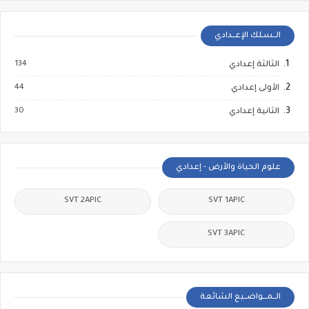
الــسـلك الإعــدادي
134
الثالثة إعدادي
44
الأولى إعدادي
30
الثانية إعدادي
علوم الحياة والأرض - إعدادي
SVT 2APIC
SVT 1APIC
SVT 3APIC
الــمـــواضــيع الشائعة