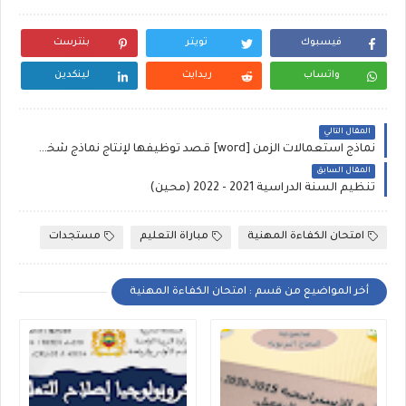
فيسبوك
تويتر
بنترست
واتساب
ريدايت
لينكدين
المقال التالي
نماذج استعمالات الزمن [word] قصد توظيفها لإنتاج نماذج شخصية
المقال السابق
تنظيم السنة الدراسية 2021 - 2022 (محين)
امتحان الكفاءة المهنية
مباراة التعليم
مستجدات
أخر المواضيع من قسم : امتحان الكفاءة المهنية