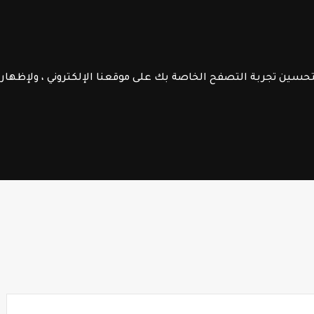
الموقع
الرائدة
جــذاذات
الـتعليم الصريح
فــروض الابـتـدائـي
الســلك الإعـــدادي
لتحسين تجربة التصفح الخاصة بك على موقعنا الإلكتروني ، ولإظها