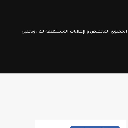
الامتحانات الإشهادية
فـرص عـمـل
ر المحتوى المخصص والإعلانات المستهدفة لك ، وتحليل