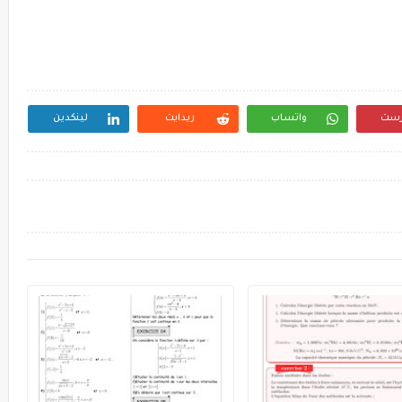
رست
واتساب
ريدايت
لينكدين