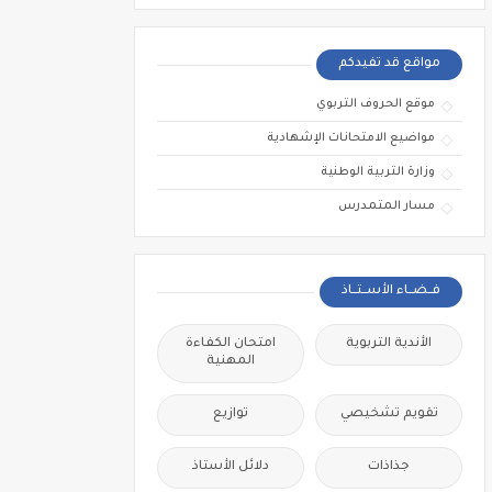
مواقع قد تفيدكم
موقع الحروف التربوي
مواضيع الامتحانات الإشهادية
وزارة التربية الوطنية
مسار المتمدرس
فــضــاء الأســتــاذ
الأندية التربوية
امتحان الكفاءة
المهنية
تقويم تشخيصي
توازيع
جذاذات
دلائل الأستاذ