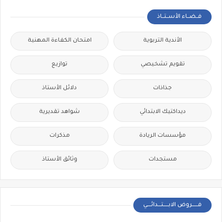
فــضــاء الأســتــاذ
الأندية التربوية
امتحان الكفاءة المهنية
تقويم تشخيصي
توازيع
جذاذات
دلائل الأستاذ
ديداكتيك الابتدائي
شواهد تقديرية
مؤسسات الريادة
مذكرات
مستجدات
وثائق الأستاذ
فــــــروض الابـــــتـــدائــــي