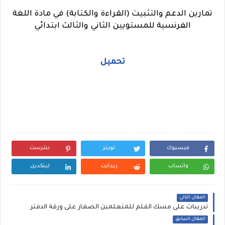
تمارين الدعم والتثبيت (القراءة والكتابة) في مادة اللغة
الفرنسية للمستويين الثاني والثالث ابتدائي
تحميل
فيسبوك
تويتر
بنترست
واتساب
ريدايت
لينكدين
المقال التالي
تدريبات على مسك القلم للمتعلمين الصغار على ورقة الدفتر
المقال السابق