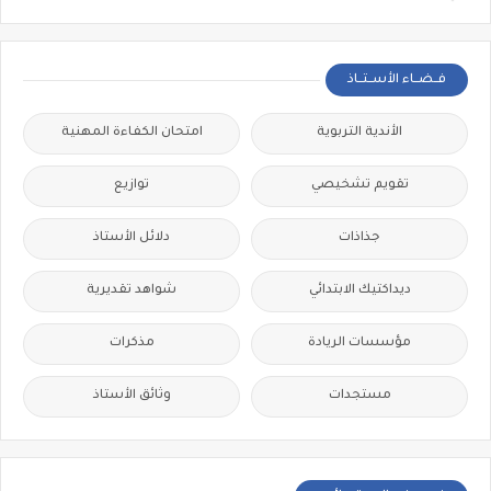
فــضــاء الأســتــاذ
الأندية التربوية
امتحان الكفاءة المهنية
تقويم تشخيصي
توازيع
جذاذات
دلائل الأستاذ
ديداكتيك الابتدائي
شواهد تقديرية
مؤسسات الريادة
مذكرات
مستجدات
وثائق الأستاذ