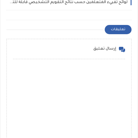
لوائح تفييء المتعلمين حسب نتائج التقويم التشخيصي قابلة للتعديل Word و pdf
تعليقات
إرسال تعليق