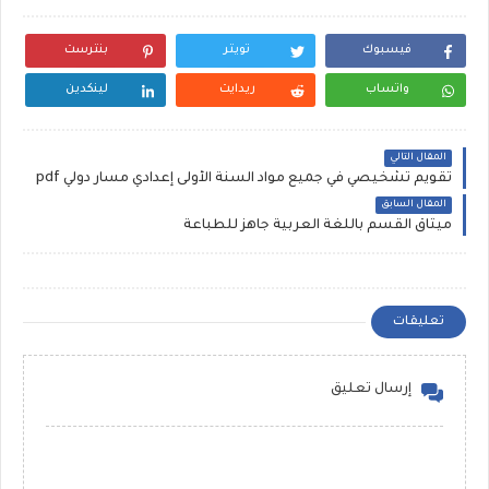
فيسبوك
تويتر
بنترست
واتساب
ريدايت
لينكدين
المقال التالي
تقويم تشخيصي في جميع مواد السنة الأولى إعدادي مسار دولي pdf
المقال السابق
ميثاق القسم باللغة العربية جاهز للطباعة
تعليقات
إرسال تعليق