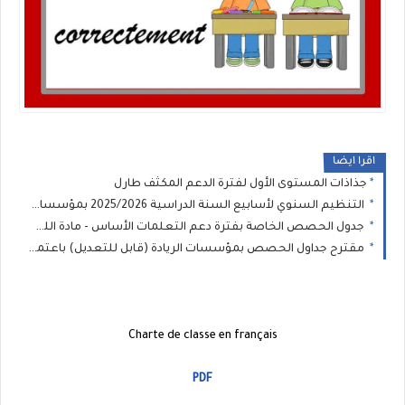
اقرا ايضا
جذاذات المستوى الأول لفترة الدعم المكثف طارل
التنظيم السنوي لأسابيع السنة الدراسية 2025/2026 بمؤسسات الريادة
جدول الحصص الخاصة بفترة دعم التعلمات الأساس - مادة اللغة الفرنسية للمستوى الخامس والسادس
مقترح جداول الحصص بمؤسسات الريادة (قابل للتعديل) باعتماد التخصص من المستوى الثاني إلى السادس ابتدائي
Charte de classe en français
PDF