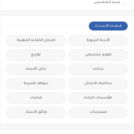
مسار المتمدرس
فــضــاء الأســتــاذ
الأندية التربوية
امتحان الكفاءة المهنية
تقويم تشخيصي
توازيع
جذاذات
دلائل الأستاذ
ديداكتيك الابتدائي
شواهد تقديرية
مؤسسات الريادة
مذكرات
مستجدات
وثائق الأستاذ