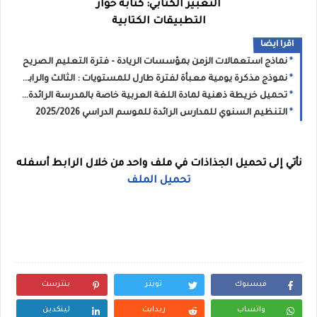
التعبير الكتابي: كتابة حوار
التطبيقات الكتابية
اقرا ايضا
نماذج استعمالات الزمن بمؤسسات الريادة - فترة التعليم الصريح
نموذج مذكرة يومية معبأة لفترة طارل للمستويات : الثالث والرابع والخامس والسادس
تحميل خريطة ذهنية لمادة اللغة العربية خاصة بالمدرسة الرائدة PDF
التنظيم السنوي للمدارس الرائدة للموسم الدراسي 2025/2026
نأتي إلى تحميل الجذاذات في ملف واحد من خلال الرابط أسفله
تحميل الملف
فيسبوك
تويتر
بنترست
واتساب
ريدايت
لينكدين