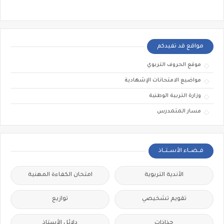
مواقع قد تفيدكم
موقع الحروف التربوي
مواضيع الامتحانات الإشهادية
وزارة التربية الوطنية
مسار المتمدرس
فــضــاء الأســتــاذ
الأندية التربوية
امتحان الكفاءة المهنية
تقويم تشخيصي
توازيع
جذاذات
دلائل الأستاذ