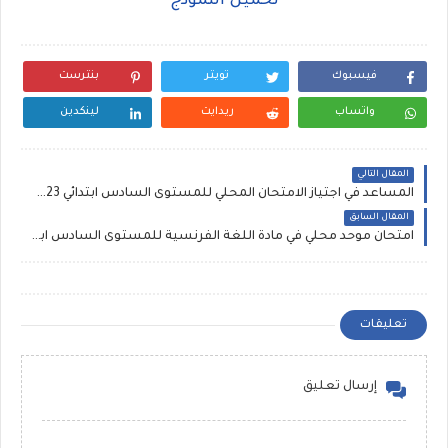
تحميل النموذج
فيسبوك
تويتر
بنترست
واتساب
ريدايت
لينكدين
المقال التالي
المساعد في اجتياز الامتحان المحلي للمستوى السادس ابتدائي 2023 - نسخة منقحة
المقال السابق
امتحان موحد محلي في مادة اللغة الفرنسية للمستوى السادس ابتدائي [word]
تعليقات
إرسال تعليق