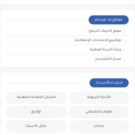
مواقع قد تفيدكم
موقع الحروف التربوي
مواضيع الامتحانات الإشهادية
وزارة التربية الوطنية
مسار المتمدرس
فــضــاء الأســتــاذ
الأندية التربوية
امتحان الكفاءة المهنية
تقويم تشخيصي
توازيع
جذاذات
دلائل الأستاذ