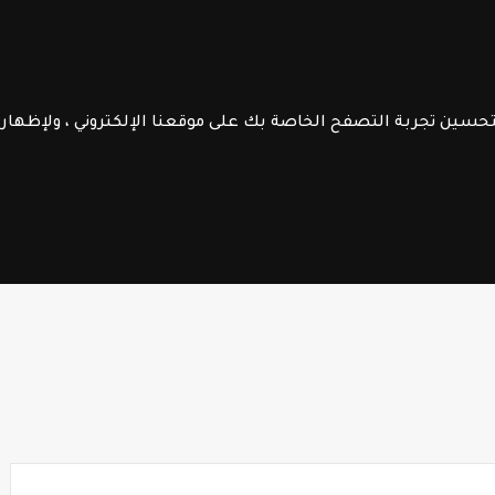
الموقع
الرائدة
جــذاذات
الـتعليم الصريح
فــروض الابـتـدائـي
الســلك الإعـــدادي
لتحسين تجربة التصفح الخاصة بك على موقعنا الإلكتروني ، ولإظها