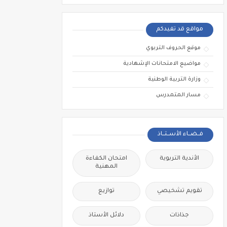
مواقع قد تفيدكم
موقع الحروف التربوي
مواضيع الامتحانات الإشهادية
وزارة التربية الوطنية
مسار المتمدرس
فــضــاء الأســتــاذ
الأندية التربوية
امتحان الكفاءة
المهنية
تقويم تشخيصي
توازيع
جذاذات
دلائل الأستاذ