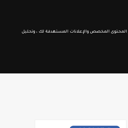
الامتحانات الإشهادية
فـرص عـمـل
ر المحتوى المخصص والإعلانات المستهدفة لك ، وتحليل