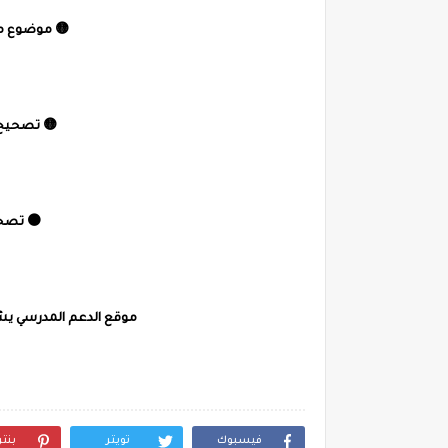
🟡 موضوع ماد
🟡 تصحيح 
🟠 تصحي
موقع الدعم المدرسي يشك
فيسبوك
تويتر
بنت