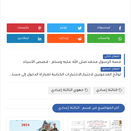
فيسبوك
تويتر
بنترست
واتساب
ريدايت
لينكدين
المقال التالي
قصة الرسول محمد صلى الله عليه وسلم - قصص الأنبياء
المقال السابق
لوائح المدعويين لاجتياز الاختبارات الكتابية لمباراة الدخول إلى مسلك المفتشين التربوين يونيو 2023 (معدل) سوس ماسة
الثالثة إعدادي
جهوي الثالثة إعدادي
أخر المواضيع من قسم : الثالثة إعدادي