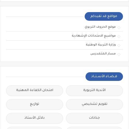
مواقع قد تفيدكم
موقع الحروف التربوي
مواضيع الامتحانات الإشهادية
وزارة التربية الوطنية
مسار المتمدرس
فــضــاء الأســتــاذ
الأندية التربوية
امتحان الكفاءة المهنية
تقويم تشخيصي
توازيع
جذاذات
دلائل الأستاذ