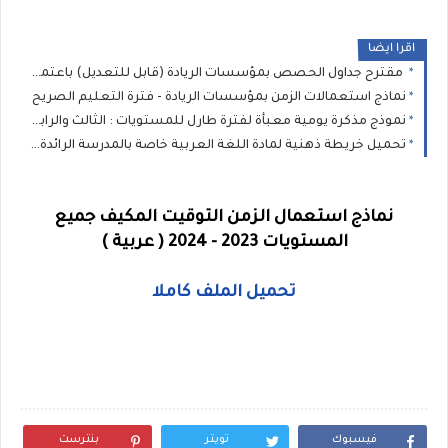
اقرا ايضا
مقترح جداول الحصص بمؤسسات الريادة (قابل للتعديل) باعتماد التخصص من المستوى الثاني إلى السادس ابتدائي
نماذج استعمالات الزمن بمؤسسات الريادة - فترة التعليم الصريح
نموذج مذكرة يومية معبأة لفترة طارل للمستويات : الثالث والرابع والخامس والسادس
تحميل خريطة ذهنية لمادة اللغة العربية خاصة بالمدرسة الرائدة PDF
نماذج استعمال الزمن التوقيت المكيف جميع
المستويات 2023 - 2024 ( عربية )
تحميل الملف كاملا
فيسبوك
تويتر
بنترست