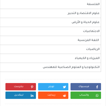
الفلسفة
​علوم الاقتصاد و التدبير
​علوم الحياة و الأرض
الاجتماعيات
​ اللغة الفرنسية
​الرياضيات
​الفيزياء و الكيمياء
​التكنولوجيا و العلوم الصناعية للمهندس
فيسبوك
تويتر
بنترست
واتساب
ريدايت
لينكدين