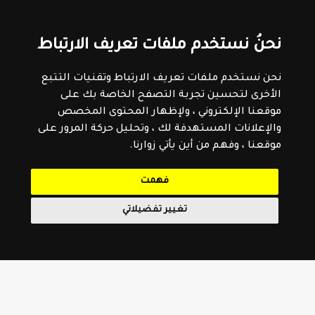
نحنُ نستخدم ملفات تعريف الارتباط
نحن نستخدم ملفات تعريف الارتباط وتقنيات التتبع
الأخرى لتحسين تجربة التصفح الخاصة بك على
موقعنا الإلكتروني ، ولإظهار المحتوى المخصص
والإعلانات المستهدفة لك ، وتحليل حركة المرور على
موقعنا ، وفهم من أين يأتي زوارنا.
فهمت
تغيير تفضيلاتي