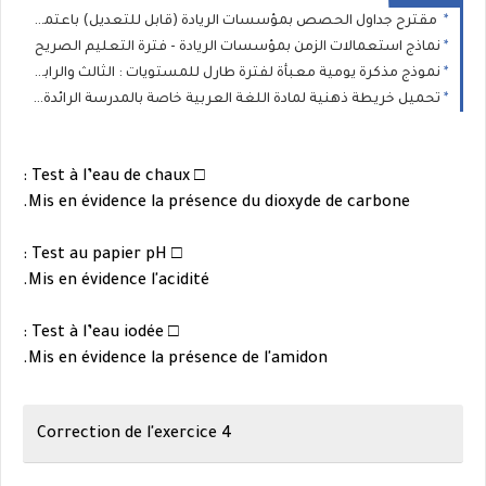
مقترح جداول الحصص بمؤسسات الريادة (قابل للتعديل) باعتماد التخصص من المستوى الثاني إلى السادس ابتدائي
نماذج استعمالات الزمن بمؤسسات الريادة - فترة التعليم الصريح
نموذج مذكرة يومية معبأة لفترة طارل للمستويات : الثالث والرابع والخامس والسادس
تحميل خريطة ذهنية لمادة اللغة العربية خاصة بالمدرسة الرائدة PDF
□ Test à l’eau de chaux :
Mis en évidence la présence du dioxyde de carbone.
□ Test au papier pH :
Mis en évidence l'acidité.
□ Test à l’eau iodée :
Mis en évidence la présence de l'amidon.
Correction de l'exercice 4