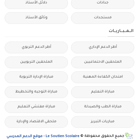
جذاذات
دلائل الأستاذ
مستجدات
وثائق الأستاذ
الــمــبــاريــات
أطر الدعم الإداري
أطر الدعم التربوي
الملحقين الاحتماعيين
الملحقين التربويين
امتحان الكفاءة المهنية
مباراة الإدارة التربوية
مباراة التعليم
مباراة التوجيه والتخطيط
مباراة الطب والصيدلة
مباراة مفتشي التعليم
مباريات التبريز
ملحقي الاقتصاد والإدارة
جميع الحقوق محفوظة ©
Le Soutien Scolaire - موقع الدعم المدرسي