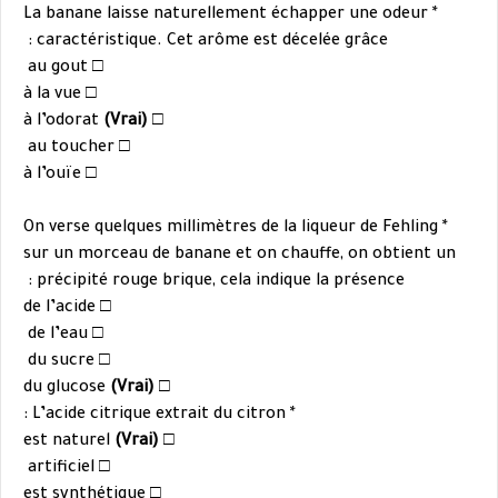
une odeur
* La banane laisse naturellement échapper
caractéristique. Cet arôme est
décelée grâce :
□ au gout
□ à la vue
(Vrai)
□ à l’odorat
□ au toucher
□ à l’ouïe
de Fehling
* On verse quelques millimètres de la liqueur
sur un morceau de banane et on
chauffe, on obtient un
précipité rouge brique,
cela indique la présence :
□ de l’acide
□ de l’eau
□ du sucre
(Vrai)
□ du glucose
* L’acide citrique extrait du citron :
(Vrai)
□ est naturel
□ artificiel
□ est synthétique