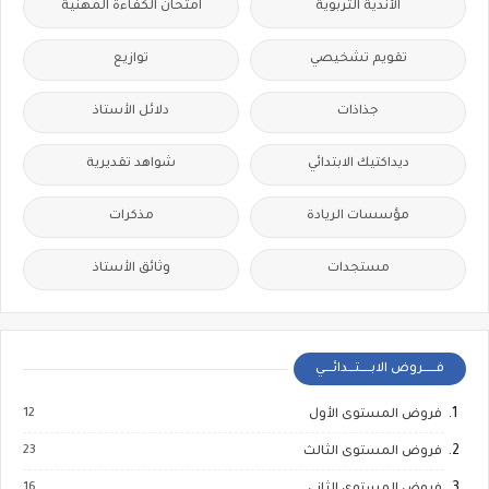
الأندية التربوية
امتحان الكفاءة المهنية
تقويم تشخيصي
توازيع
جذاذات
دلائل الأستاذ
ديداكتيك الابتدائي
شواهد تقديرية
مؤسسات الريادة
مذكرات
مستجدات
وثائق الأستاذ
فــــــروض الابـــــتـــدائــــي
12
فروض المستوى الأول
23
فروض المستوى الثالث
16