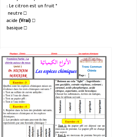
* Le citron est un fruit :
□ neutre
(Vrai)
□ acide
que
□ basi