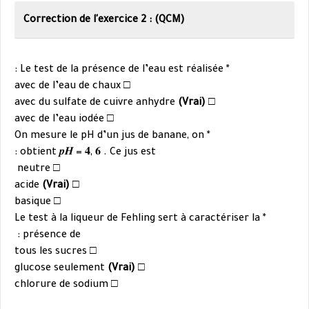
Correction de l'exercice 2 : (QCM)
* Le test de la présence de l’eau est réalisée :
□ avec de l’eau de chaux
(Vrai)
□ avec du sulfate de cuivre anhydre
□ avec de l’eau iodée
* On mesure le pH d’un jus de banane, on
obtient 𝒑𝑯 = 𝟒, 𝟔 . Ce jus est :
□ neutre
(Vrai)
□ acide
□ basique
caractériser la
* Le test à la liqueur de Fehling sert à
présence de :
tous les sucres
□
(Vrai)
glucose seulement
□
□ chlorure de sodium