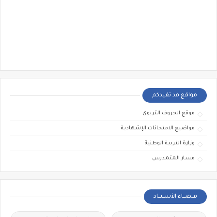
مواقع قد تفيدكم
موقع الحروف التربوي
مواضيع الامتحانات الإشهادية
وزارة التربية الوطنية
مسار المتمدرس
فــضــاء الأســتــاذ