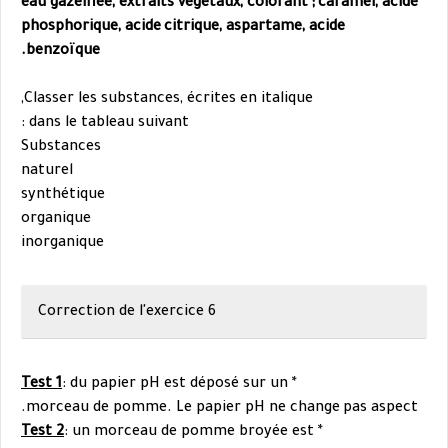
eau gazéifiée, extraits végétaux, colorant ;
caramel, acide
phosphorique, acide
citrique, aspartame, acide
benzoïque.
Classer les substances, écrites en italique,
dans le tableau suivant :
Substance
s
naturel
synthétique
organique
inorganique
Correction de l'exercice 6
Test 1
: du papier pH est déposé sur un
*
morceau de pomme. Le papier pH ne change
pas aspect.
Test 2
: un morceau de pomme broyée est
*