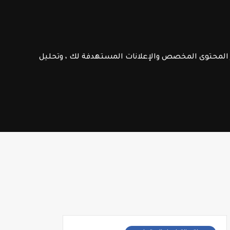
الامتحانات الإشهادية
فـرص عـمـل
ر المحتوى المخصص والإعلانات المستهدفة لك ، وتحليل