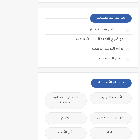
مواقع قد تفيدكم
موقع الحروف التربوي
مواضيع الامتحانات الإشهادية
وزارة التربية الوطنية
مسار المتمدرس
فــضــاء الأســتــاذ
الأندية التربوية
امتحان الكفاءة
المهنية
تقويم تشخيصي
توازيع
جذاذات
دلائل الأستاذ