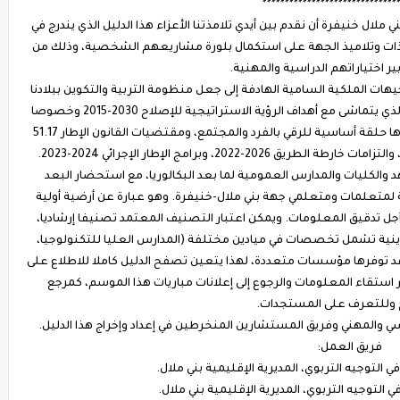
******************************
 ملال خنيفرة أن نقدم بين أيدي تلامذتنا الأعزاء هذا الدليل الذي يندرج في
يذات وتلاميذ الجهة على استكمال بلورة مشاريعهم الشخصية، وذلك من
ر اختياراتهم الدراسية والمهنية.
هات الملكية السامية الهادفة إلى جعل منظومة التربية والتكوين ببلادنا
في صلب اهتمام كافة فعاليات ومكونات المجتمع، والذي يتماشى مع أهداف الرؤية الاستراتيجية للإصلاح 2030-2015 وخصوصا
النهوض بمنظومة التوجيه المدرسي والمهني باعتبارها حلقة أساسية للرقي بالفرد والمجتمع، ومقتضيات القانون الإطار 51.17
202، وبرامج الإطار الإجرائي 2024-2023.
الكليات والمدارس العمومية لما بعد البكالوريا، مع استحضار البعد
لمتعلمات ومتعلمي جهة بني ملال-خنيفرة. وهو عبارة عن أرضية أولية
جل تدقيق المعلومات. ويمكن اعتبار التصنيف المعتمد تصنيفا إرشاديا،
ة تشمل تخصصات في ميادين مختلفة (المدارس العليا للتكنولوجيا،
د توفرها مؤسسات متعددة، لهذا يتعين تصفح الدليل كاملا للاطلاع على
 استقاء المعلومات والرجوع إلى إعلانات مباريات هذا الموسم، كمرجع
 وللتعرف على المستجدات.
 والمهني وفريق المستشارين المنخرطين في إعداد وإخراج هذا الدليل.
فريق العمل:
 التوجيه التربوي، المديرية الإقليمية بني ملال.
توجيه التربوي، المديرية الإقليمية بني ملال.