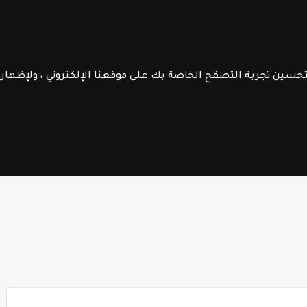
الموقع
الرائدة
جــذاذات
الـتعليم الصريح
فــروض الابـتـدائـي
الســلك الإعـــدادي
لتحسين تجربة التصفح الخاصة بك على موقعنا الإلكتروني ، ولإظها