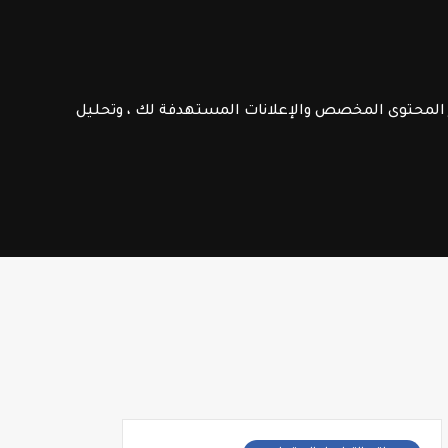
الامتحانات الإشهادية
فـرص عـمـل
ر المحتوى المخصص والإعلانات المستهدفة لك ، وتحليل