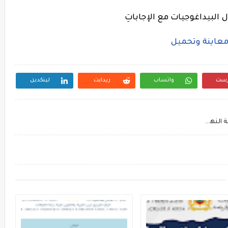
لبيداغوجيات مع الإجاباتِ
عاينة وتحميل
رست
واتساب
ريدايت
لينكدين
ديدكتيك التعبير الكتابي بالمدرسة الابتدائية - النسخة النهائية من المنهاج المنقح