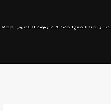
الموقع
الرائدة
جــذاذات
الـتعليم الصريح
فــروض الابـتـدائـي
الســلك الإعـــدادي
لتحسين تجربة التصفح الخاصة بك على موقعنا الإلكتروني ، ولإظها