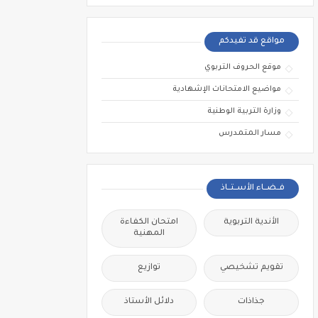
مواقع قد تفيدكم
موقع الحروف التربوي
مواضيع الامتحانات الإشهادية
وزارة التربية الوطنية
مسار المتمدرس
فــضــاء الأســتــاذ
الأندية التربوية
امتحان الكفاءة
المهنية
تقويم تشخيصي
توازيع
جذاذات
دلائل الأستاذ