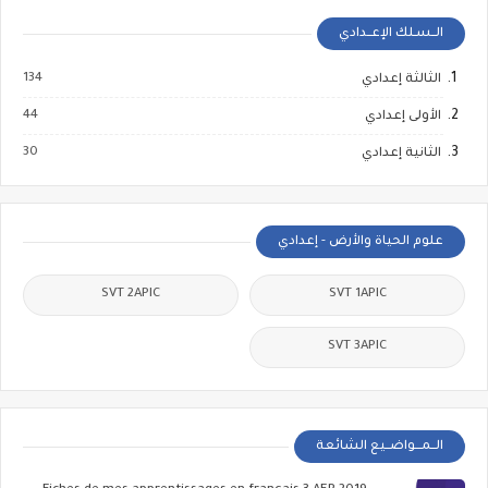
الــسـلك الإعــدادي
134
الثالثة إعدادي
44
الأولى إعدادي
30
الثانية إعدادي
علوم الحياة والأرض - إعدادي
SVT 2APIC
SVT 1APIC
SVT 3APIC
الــمـــواضــيع الشائعة