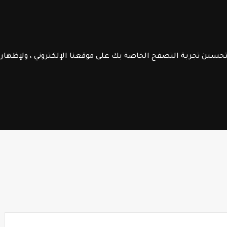
الموقع
الرائدة
جــذاذات
الـتعليم الصريح
فــروض الابـتـدائـي
الســلك الإعـــدادي
لتحسين تجربة التصفح الخاصة بك على موقعنا الإلكتروني ، ولإظها