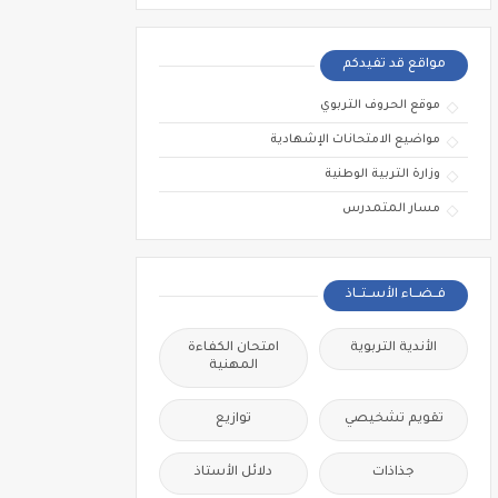
مواقع قد تفيدكم
موقع الحروف التربوي
مواضيع الامتحانات الإشهادية
وزارة التربية الوطنية
مسار المتمدرس
فــضــاء الأســتــاذ
الأندية التربوية
امتحان الكفاءة
المهنية
تقويم تشخيصي
توازيع
جذاذات
دلائل الأستاذ