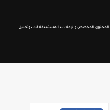
الامتحانات الإشهادية
فـرص عـمـل
ر المحتوى المخصص والإعلانات المستهدفة لك ، وتحليل