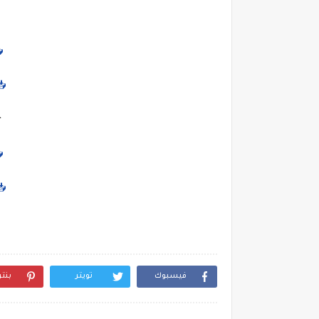
📥
📥
فيسبوك
تويتر
بنت