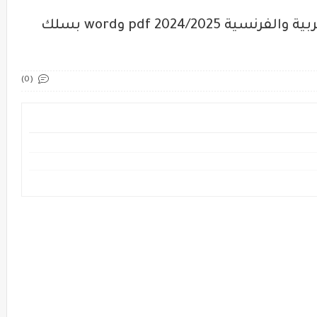
الوثائق التربوية للأستاذ باللغة العربية والفرنسية 2024/2025 pdf وword بسلك
(0)