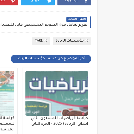
فيسبوك
تويتر
بنت
المقال السابق
تقرير شامل حول التقويم التشخيصي قابل للتعديل ب
مؤسسات الريادة
TARL
أخر المواضيع من قسم : مؤسسات الريادة
كراسة الرياضيات للمستوى الثاني
كراسة ال
ابتدائي (الريادة) 2025 - الجزء الثاني
المدرسة ا