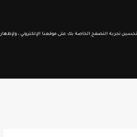
الموقع
الرائدة
جــذاذات
الـتعليم الصريح
فــروض الابـتـدائـي
الســلك الإعـــدادي
لتحسين تجربة التصفح الخاصة بك على موقعنا الإلكتروني ، ولإظها