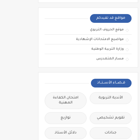
مواقع قد تفيدكم
موقع الحروف التربوي
مواضيع الامتحانات الإشهادية
وزارة التربية الوطنية
مسار المتمدرس
فــضــاء الأســتــاذ
الأندية التربوية
امتحان الكفاءة
المهنية
تقويم تشخيصي
توازيع
جذاذات
دلائل الأستاذ