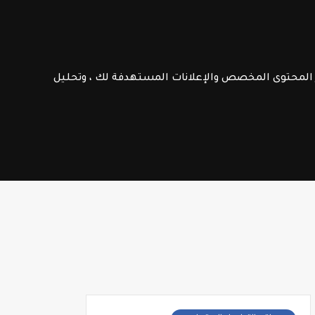
الامتحانات الإشهادية
فـرص عـمـل
ر المحتوى المخصص والإعلانات المستهدفة لك ، وتحليل