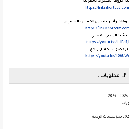
ة حروف الصحراء المغربية
https://linksshortcut.co
يديوهات وأشرطة حول المسيرة الخضراء :
https://linksshortcut.co
النشيد الوطني المغربي
https://youtu.be/LHEd7
غنية صوت الحسن ينادي
https://youtu.be/R06UW
📑 مطويات :
يات