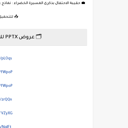
💼 حقيبة الاحتفال بذكرى المسيرة الخضراء : نماذ
📥 للتحميل -  - téléchargeable
🗂️ عروض PPTX للاحتفال بذكرى المسيرة الخضراء :
m/pLOqs
m/fWpoP
m/fWpoP
m/zrQQn
m/VZyXG
m/NqIFt