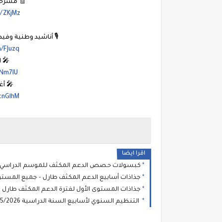
🧾 مسرحي
m/ZKjMz
🎙️ أناشيد وطنية وف
m/FJuzq
🎤 
JNm7IU
🎤 أ
cnGlhM
اقرا ايضا
كبسولات حصص الدعم المكثف للموسم الدراسي 2025 - 2026
جذاذات أسابيع الدعم المكثف طارل - جميع المستو
جذاذات المستوى الأول لفترة الدعم المكثف طارل
التنظيم السنوي لأسابيع السنة الدراسية 2025/2026 بمؤسسات الريادة