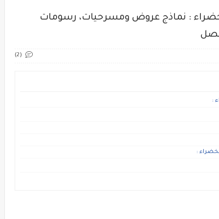
لخضراء : نماذج عروض ومسرحيات، رسومات
فصل
(2)
خضراء :