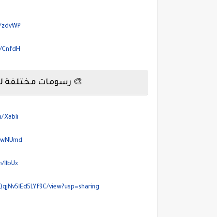
m/zdvWP
m/CnfdH
🎨 رسومات مختلفة للت
m/Xabli
m/wNUmd
m/llbUx
9QqjNv5lEd5LYf9C/view?usp=sharing