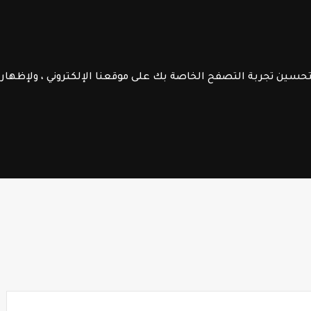
الموقع
الرائدة
جــذاذات
الـتعليم الصريح
فــروض الابـتـدائـي
الســلك الإعـــدادي
لتحسين تجربة التصفح الخاصة بك على موقعنا الإلكتروني ، ولإظها