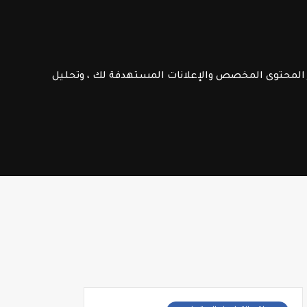
الامتحانات الإشهادية
فـرص عـمـل
ر المحتوى المخصص والإعلانات المستهدفة لك ، وتحليل