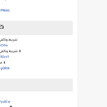
m/PMvbL
📺
شريط وثائقي 
vtS0is
📱 شريط وثائقي
-XUzzY
📱 ما
CgQKUk
m/ysACw