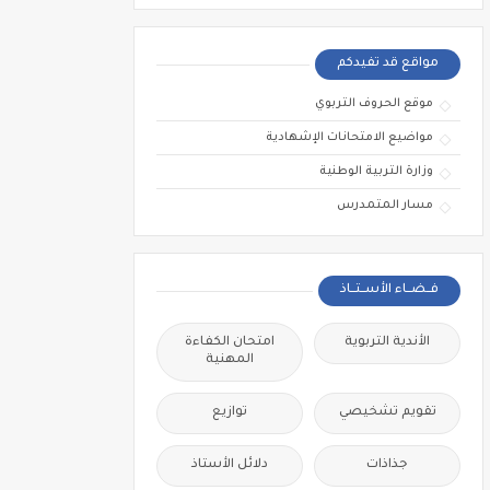
مواقع قد تفيدكم
موقع الحروف التربوي
مواضيع الامتحانات الإشهادية
وزارة التربية الوطنية
مسار المتمدرس
فــضــاء الأســتــاذ
الأندية التربوية
امتحان الكفاءة
المهنية
تقويم تشخيصي
توازيع
جذاذات
دلائل الأستاذ