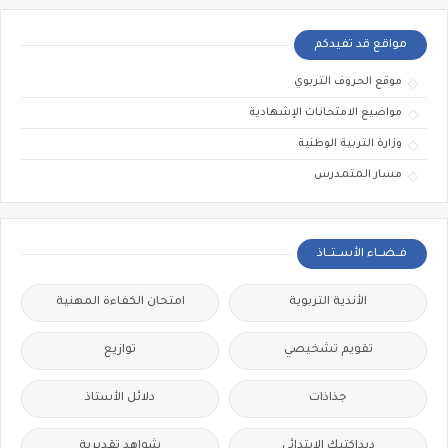
مواقع قد تفيدكم
موقع الحروف التربوي
مواضيع الامتحانات الإشهادية
وزارة التربية الوطنية
مسار المتمدرس
فــضــاء الأســتــاذ
الأندية التربوية
امتحان الكفاءة المهنية
تقويم تشخيصي
توازيع
جذاذات
دلائل الأستاذ
ديداكتيك الابتدائي
شواهد تقديرية