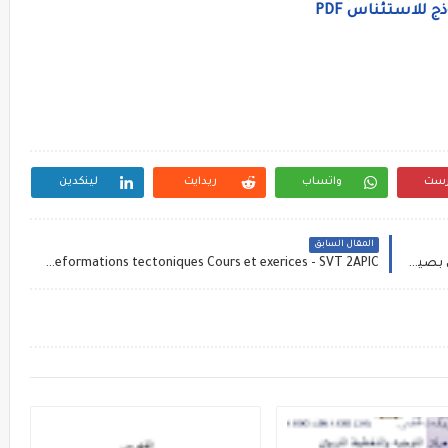
ج للاستئناس PDF
رست
واتساب
ريدايت
لينكدين
المقال السابق
شواهد تقديرية باللغة العربية والأمازيغية للتحميل بصيغة قابلة للتعديل 2025
les deformations tectoniques Cours et exerices - SVT 2APIC