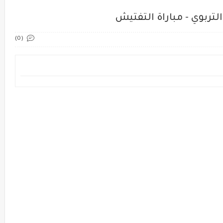
لتربوي - مباراة التفتيش
(0)