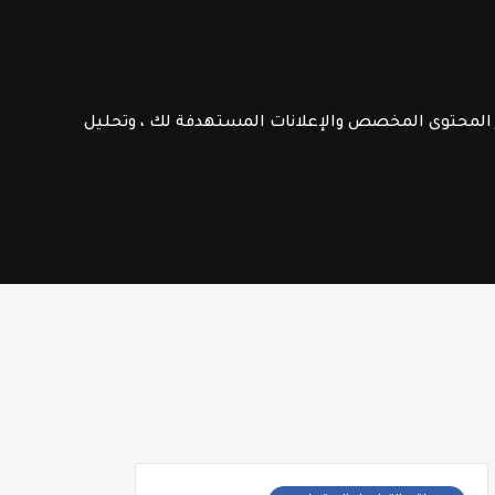
الامتحانات الإشهادية
فـرص عـمـل
ر المحتوى المخصص والإعلانات المستهدفة لك ، وتحليل