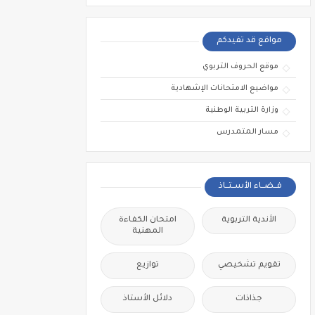
مواقع قد تفيدكم
موقع الحروف التربوي
مواضيع الامتحانات الإشهادية
وزارة التربية الوطنية
مسار المتمدرس
فــضــاء الأســتــاذ
الأندية التربوية
امتحان الكفاءة
المهنية
تقويم تشخيصي
توازيع
جذاذات
دلائل الأستاذ