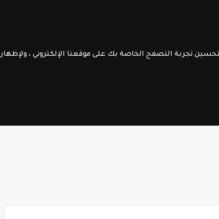
الموقع
الرائدة
جــذاذات
الـتعليم الصريح
فــروض الابـتـدائـي
الســلك الإعـــدادي
لتحسين تجربة التصفح الخاصة بك على موقعنا الإلكتروني ، ولإظها