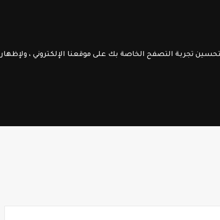
الموقع
الرائدة
جــذاذات
الـتعليم الصريح
فــروض الابـتـدائـي
الســلك الإعـــدادي
لتحسين تجربة التصفح الخاصة بك على موقعنا الإلكتروني ، ولإظها