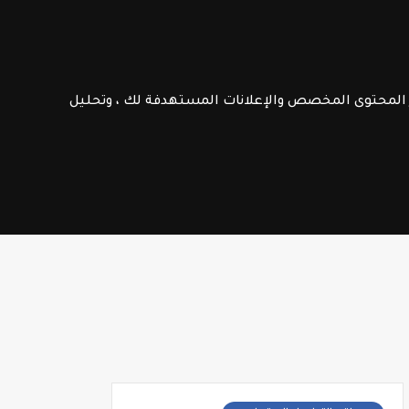
الامتحانات الإشهادية
فـرص عـمـل
ر المحتوى المخصص والإعلانات المستهدفة لك ، وتحليل