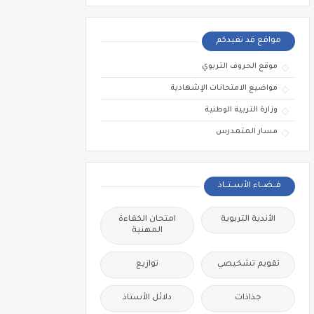
مواقع قد تفيدكم
موقع الحروف التربوي
مواضيع الامتحانات الإشهادية
وزارة التربية الوطنية
مسار المتمدرس
فــضــاء الأســتــاذ
الأندية التربوية
امتحان الكفاءة
المهنية
تقويم تشخيصي
توازيع
جذاذات
دلائل الأستاذ