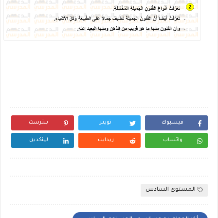
فيسبوك
تويتر
بنترست
واتساب
ريدايت
لينكدين
المستوى السادس