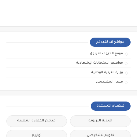
مواقع قد تفيدكم
موقع الحروف التربوي
مواضيع الامتحانات الإشهادية
وزارة التربية الوطنية
مسار المتمدرس
فــضــاء الأســتــاذ
الأندية التربوية
امتحان الكفاءة المهنية
تقويم تشخيصي
توازيع