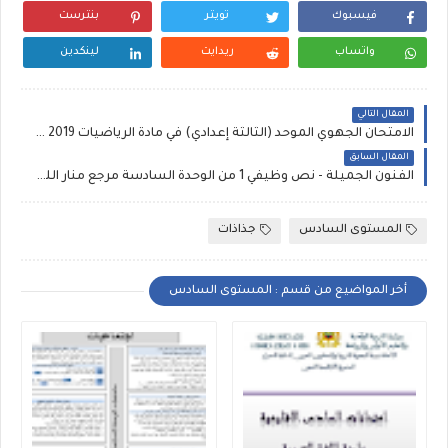
فيسبوك
تويتر
بنترست
واتساب
ريدايت
لينكدين
المقال التالي
الامتحان الجهوي الموحد (الثالثة إعدادي) في مادة الرياضيات 2019 مع التصحيح لجهة الرباط سلا القنيطرة
المقال السابق
الفنون الجميلة - نص وظيفي 1 من الوحدة السادسة مرجع منار اللغة العربية الصفحات 205 و206 و207
المستوى السادس
جذاذات
أخر المواضيع من قسم : المستوى السادس