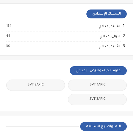
الــسـلك الإعــدادي
134
الثالثة إعدادي
44
الأولى إعدادي
30
الثانية إعدادي
علوم الحياة والأرض - إعدادي
SVT 2APIC
SVT 1APIC
SVT 3APIC
الــمـــواضــيع الشائعة