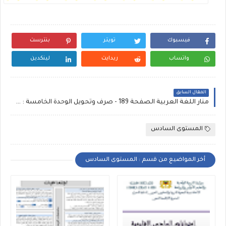
فيسبوك
تويتر
بنترست
واتساب
ريدايت
لينكدين
المقال السابق
منار اللغة العربية الصفحة 189 - صرف وتحويل الوحدة الخامسة : جمع التكسير (1)
المستوى السادس
أخر المواضيع من قسم : المستوى السادس