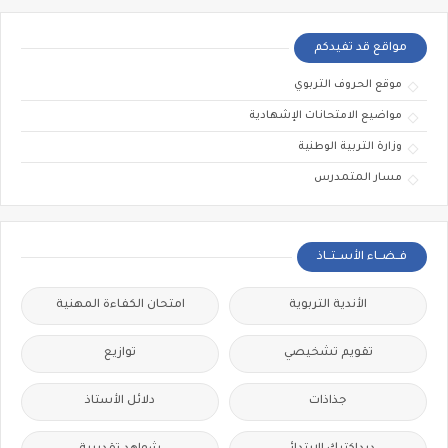
مواقع قد تفيدكم
موقع الحروف التربوي
مواضيع الامتحانات الإشهادية
وزارة التربية الوطنية
مسار المتمدرس
فــضــاء الأســتــاذ
الأندية التربوية
امتحان الكفاءة المهنية
تقويم تشخيصي
توازيع
جذاذات
دلائل الأستاذ