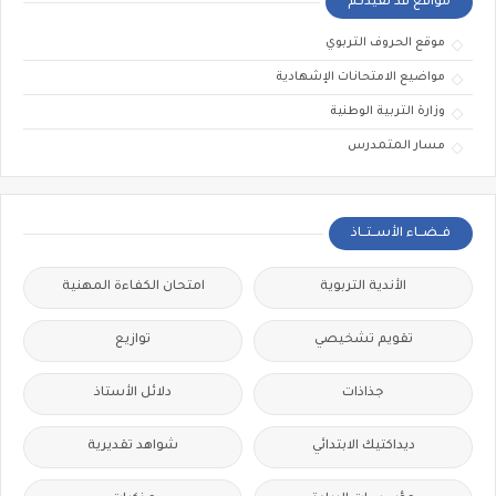
مواقع قد تفيدكم
موقع الحروف التربوي
مواضيع الامتحانات الإشهادية
وزارة التربية الوطنية
مسار المتمدرس
فــضــاء الأســتــاذ
الأندية التربوية
امتحان الكفاءة المهنية
تقويم تشخيصي
توازيع
جذاذات
دلائل الأستاذ
ديداكتيك الابتدائي
شواهد تقديرية